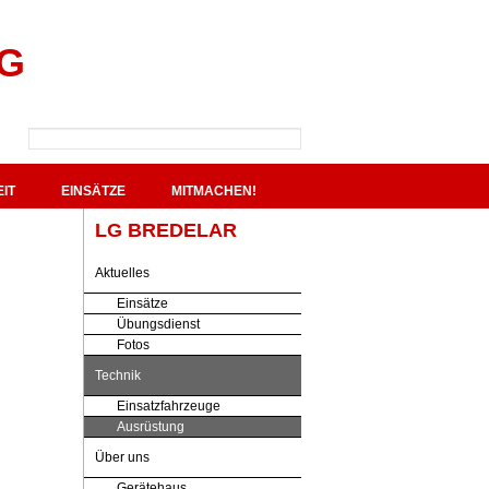
G
IT
EINSÄTZE
MITMACHEN!
LG BREDELAR
Aktuelles
Einsätze
Übungsdienst
Fotos
Technik
Einsatzfahrzeuge
Ausrüstung
Über uns
Gerätehaus