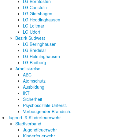
LG Borntosten
LG Canstein
LG Giershagen
LG Heddinghausen
LG Leitmar
LG Udorf
Bezirk Südwest
LG Beringhausen
LG Bredelar
LG Helminghausen
LG Padberg
Arbeitskreise
ABC
Atemschutz
Ausbildung
IKT
Sicherheit
Psychosoziale Unterst.
Vorbeugender Brandsch.
Jugend- & Kinderfeuerwehr
Stadtverband
Jugendfeuerwehr
Kinderfeuerwehr