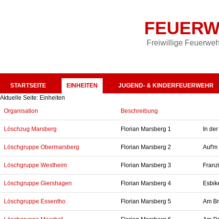
FEUERW
Freiwillige Feuerweh
STARTSEITE
EINHEITEN
JUGEND- & KINDERFEUERWEHR
Aktuelle Seite:
Einheiten
Organisation
Beschreibung
Löschzug Marsberg
Florian Marsberg 1
In de
Löschgruppe Obermarsberg
Florian Marsberg 2
Auf'm
Löschgruppe Westheim
Florian Marsberg 3
Franz
Löschgruppe Giershagen
Florian Marsberg 4
Esbik
Löschgruppe Essentho
Florian Marsberg 5
Am Br