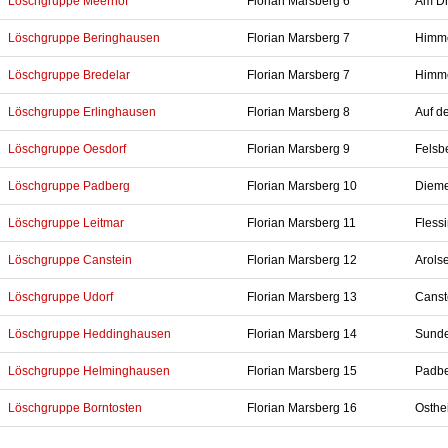
Löschgruppe Meerhof
Florian Marsberg 6
Am Dr
Löschgruppe Beringhausen
Florian Marsberg 7
Himme
Löschgruppe Bredelar
Florian Marsberg 7
Himme
Löschgruppe Erlinghausen
Florian Marsberg 8
Auf d
Löschgruppe Oesdorf
Florian Marsberg 9
Felsb
Löschgruppe Padberg
Florian Marsberg 10
Dieme
Löschgruppe Leitmar
Florian Marsberg 11
Fless
Löschgruppe Canstein
Florian Marsberg 12
Arolse
Löschgruppe Udorf
Florian Marsberg 13
Canst
Löschgruppe Heddinghausen
Florian Marsberg 14
Sunde
Löschgruppe Helminghausen
Florian Marsberg 15
Padbe
Löschgruppe Borntosten
Florian Marsberg 16
Osthe