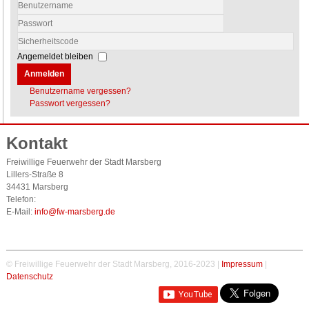
Benutzername
Passwort
Sicherheitscode
Angemeldet bleiben
Anmelden
Benutzername vergessen?
Passwort vergessen?
Kontakt
Freiwillige Feuerwehr der Stadt Marsberg
Lillers-Straße 8
34431 Marsberg
Telefon:
E-Mail:
info@fw-marsberg.de
© Freiwillige Feuerwehr der Stadt Marsberg, 2016-2023 |
Impressum
|
Datenschutz