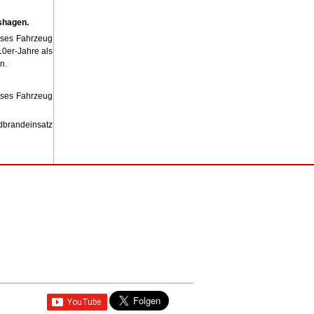
shagen.
eses Fahrzeug
0er-Jahre als
n.
eses Fahrzeug
dbrandeinsatz