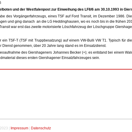
melboten und der Westfalenpost zur Einweihung des LF8/6 am 30.10.1993 in Gier
abe des Vorgängerfahrzeugs, eines TSF auf Ford Transit, im Dezember 1986. Di
agen und ging danach an die LG Heddinghausen, wo es noch bis in die frühen 201
Transit war erst das zweite motorisierte Löschfahrzeug der Löschgruppe Giershage
r ein TSF-T (TSF mit Truppbesatzung) auf einem VW-Bulli VW T1. Typisch für di
er Dienst genommen, über 20 Jahre lang stand es im Einsatzdienst.
Videoaufnahme des Giershageners Johannes Becker (+); es entstand bei einem Wal
ldmaterial dieses ersten Giershagener Einsatzfahrzeuges sein.
-2023 |
Impressum
|
Datenschutz