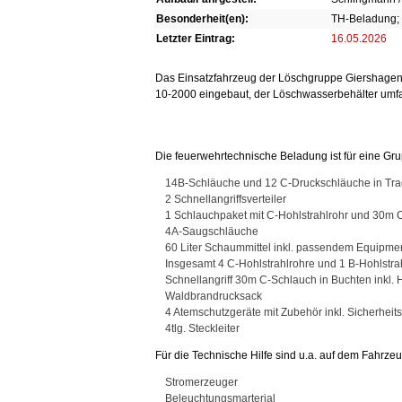
Besonderheit(en):
TH-Beladung; 
Letzter Eintrag:
16.05.2026
Das Einsatzfahrzeug der Löschgruppe Giershagen w
10-2000 eingebaut, der Löschwasserbehälter umfas
Die feuerwehrtechnische Beladung ist für eine Gr
14B-Schläuche und 12 C-Druckschläuche in Tr
2 Schnellangriffsverteiler
1 Schlauchpaket mit C-Hohlstrahlrohr und 30m 
4A-Saugschläuche
60 Liter Schaummittel inkl. passendem Equipme
Insgesamt 4 C-Hohlstrahlrohre und 1 B-Hohlstra
Schnellangriff 30m C-Schlauch in Buchten inkl.
Waldbrandrucksack
4 Atemschutzgeräte mit Zubehör inkl. Sicherheit
4tlg. Steckleiter
Für die Technische Hilfe sind u.a. auf dem Fahrzeug
Stromerzeuger
Beleuchtungsmarterial