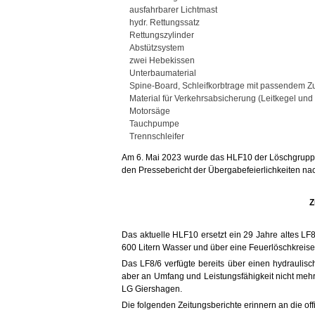
ausfahrbarer Lichtmast
hydr. Rettungssatz
Rettungszylinder
Abstützsystem
zwei Hebekissen
Unterbaumaterial
Spine-Board, Schleifkorbtrage mit passendem Z
Material für Verkehrsabsicherung (Leitkegel und 
Motorsäge
Tauchpumpe
Trennschleifer
Am 6. Mai 2023 wurde das HLF10 der Löschgruppe of
den Pressebericht der Übergabefeierlichkeiten na
Z
Das aktuelle HLF10 ersetzt ein 29 Jahre altes L
600 Litern Wasser und über eine Feuerlöschkreise
Das LF8/6 verfügte bereits über einen hydraulis
aber an Umfang und Leistungsfähigkeit nicht mehr
LG Giershagen.
Die folgenden Zeitungsberichte erinnern an die o