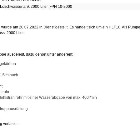
Löschwassertank 2000 Liter, FPN 10-2000
urde am 20.07.2022 in Dienst gestellt. Es handelt sich um ein HLF10. Als Pumpe
st 2000 Liter.
uppe ausgelegt, dazu gehört unter anderem:
agekörben
C-Schlauch
nt
hlrohr
 Hohlstrahlrohr mit einer Wasserabgabe von max. 400l/min
struppausrüstung
 verlastet: