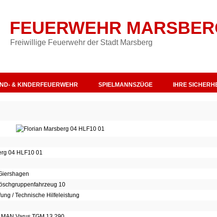
FEUERWEHR MARSBER
Freiwillige Feuerwehr der Stadt Marsberg
ND- & KINDERFEUERWEHR
SPIELMANNSZÜGE
IHRE SICHERHE
erg 04 HLF10 01
Giershagen
slöschgruppenfahrzeug 10
ng / Technische Hilfeleistung
/ MAN Varus TGM 13.290