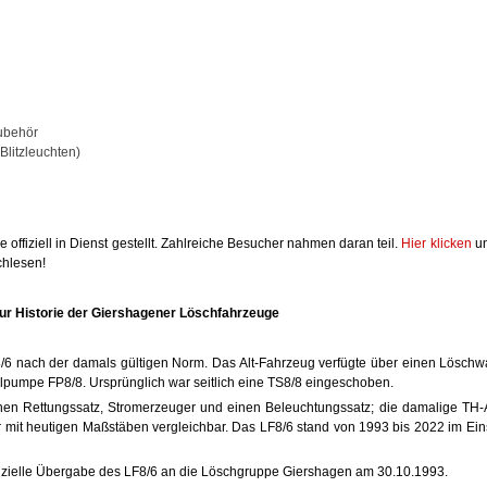
ubehör
Blitzleuchten)
fiziell in Dienst gestellt. Zahlreiche Besucher nahmen daran teil.
Hier klicken
un
chlesen!
ur Historie der Giershagener Löschfahrzeuge
F8/6 nach der damals gültigen Norm. Das Alt-Fahrzeug verfügte über einen Lösch
lpumpe FP8/8. Ursprünglich war seitlich eine TS8/8 eingeschoben.
chen Rettungssatz, Stromerzeuger und einen Beleuchtungssatz; die damalige TH-A
 mit heutigen Maßstäben vergleichbar. Das LF8/6 stand von 1993 bis 2022 im Ein
ffizielle Übergabe des LF8/6 an die Löschgruppe Giershagen am 30.10.1993.