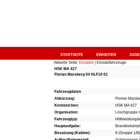
STARTSEITE
EINHEITEN
JUGE
Aktuelle Seite:
Einsätze
|
Einsatzfahrzeuge
HSK MA 427
Florian Marsberg 04 HLF10 01
Fahrzeugdaten
Abkürzung:
Florian Marsb
Kennzeichen:
HSK MA 427
Organisation:
Löschgruppe 
Fahrzeugtyp:
Hilfeleistung
Hauptaufgabe:
Brandbekämpfu
Besatzung (Kabine):
9 (Gruppe 1/8)
Aufbau/Fahrgestell:
Schlingmann 