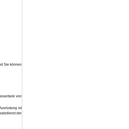
d Sie können
wassertank von
usrüstung ist
satzdienst der