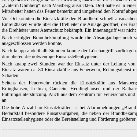
„Unterm Ohmberg“ nach Marsberg ausrückten. Dort hatte es in einer
Mitarbeiter hatten das Feuer bemerkt und umgehend den Notruf abgese
Vor Ort konnten die Einsatzkräfte den Brandherd schnell ausmachen;
Einreißhaken wurde über die Drehleiter die Anlage geöffnet, der Br
die Drehleiter unter Atemschutz bekämpft. Ein Innenangriff war nicht 
Nach erfolgter Brandbekämpfung wurde die Absauganlage noch so 
ausgeschlossen werden konnte.
Nach knapp anderthalb Stunden konnte der Löschangriff zurückgebau
durchliefen die notwendige Einsatzstellenhygiene.
Nach knapp zwei Stunden war der Einsatz unter der Leitung von
Einsatz waren ca. 80 Einsatzkräfte aus Feuerwehr, Rettungsdienst
Schaden.
Seitens der Feuerwehr rückten die Einsatzkräfte aus Marsberg
Erlinghausen, Leitmar, Canstein, Heddinghausen und der Ratha
Führungsunterstützung. Auch aus dem Zentrum für Feuerschutz und
an.
Die hohe Anzahl an Einsatzkräften ist bei Alarmmeldungen „Brand i
Bedarfsfall besondere Einsatzaufgaben, die neben der Brandbekämpf
Einsatzstellenhygiene oder die Bereitstellung und Förderung größer